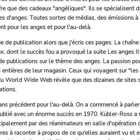
e que des cadeaux "angéliques". Ils se spécialisent dan
es d'anges. Toutes sortes de médias, des émissions à
nt pour les anges et pour l'au-delà.
oie de publication alors que j'écris ces pages. La cha
 dont le succès fou a provoqué la suite Les anges II: a
t de publications sur le thème des anges. La passion po
ns entières de leur magasin. Ceux qui voyagent sur "les
 du World Wide Web révèle que des dizaines de sites
ations.
s précédent pour l'au-delà. On a commencé à parler 
 publié avec un énorme succès en 1970. Kübler-Ross a 
cipalement par des réanimateurs en salle d'opération o
ires à raconter à propos de ce qu'elles auraient vu et