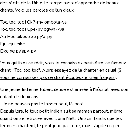
des récits de la Bible, le temps aussi d'apprendre de beaux
chants. Voici les paroles de l'un d'eux:
Toc, toc, toc ! Ok?-my ombota-va.
Toc, toc, toc ! Upe-py ogwh?-va
Aa Hes oikese xe py'a-py
Eju, eju, eike
Eiko xe py'apy-py.
Vous qui lisez ce récit, vous le connaissez peut-être, ce fameux
chant: "Toc, toc, toc". Alors essayez de le chanter en caiua! (
Si
vous ne connaissez pas ce chant écoutez-le ici en français
).
Une jeune Indienne tuberculeuse est arrivée à l'hôpital, avec son
enfant de deux ans.
- Je ne pouvais pas le laisser seul, là-bas!
Depuis lors, le tout petit Indien suit sa maman partout, même
quand on se retrouve avec Dona Nelli. Un soir, tandis que les
femmes chantent, le petit joue par terre, mais s'agite un peu